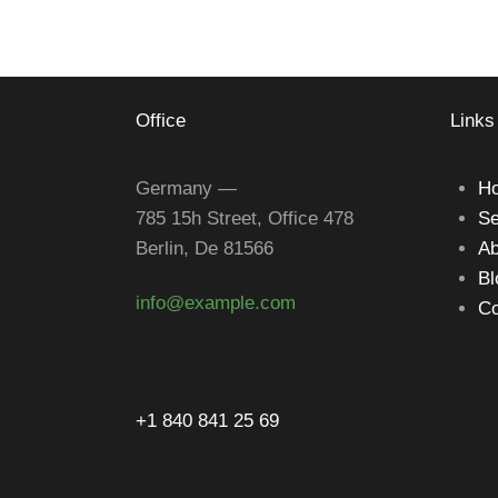
Office
Links
Germany —
H
785 15h Street, Office 478
Se
Berlin, De 81566
Ab
Bl
info@example.com
Co
+1 840 841 25 69